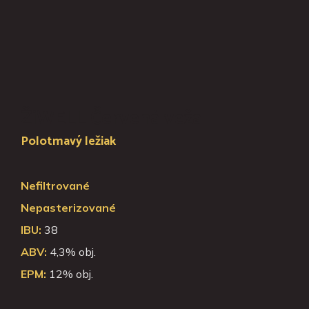
ŽiWELL Červená veža
E-Sh
Polotmavý ležiak
Piv
Kde nás 
Nefiltrované
Reštaur
Nepasterizované
IBU:
38
Konta
ABV:
4,3% obj.
EPM:
12% obj.